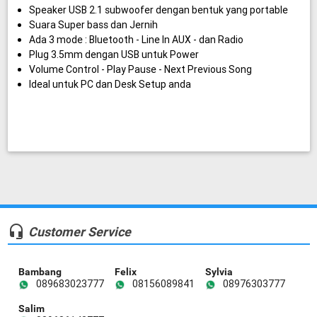
Speaker USB 2.1 subwoofer dengan bentuk yang portable
Suara Super bass dan Jernih
Ada 3 mode : Bluetooth - Line In AUX - dan Radio
Plug 3.5mm dengan USB untuk Power
Volume Control - Play Pause - Next Previous Song
Ideal untuk PC dan Desk Setup anda
headset_mic
Customer Service
Bambang
Felix
Sylvia
089683023777
08156089841
08976303777
Salim