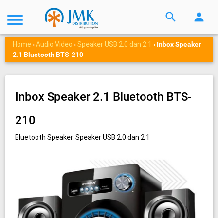
menu
search
person
Home
Audio Video
Speaker USB 2.0 dan 2.1
›
›
›
Inbox Speaker
2.1 Bluetooth BTS-210
Inbox Speaker 2.1 Bluetooth BTS-
210
Bluetooth Speaker, Speaker USB 2.0 dan 2.1